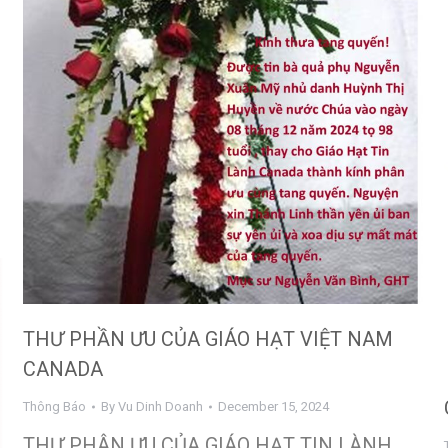
THƯ PHẦN ƯU CỦA GIÁO HẠT VIỆT NAM
CANADA
Thông Báo
By
Vu Dinh Doanh
December 15, 2024
THƯ PHÂN ƯU CỦA GIÁO HẠT TIN LÀNH