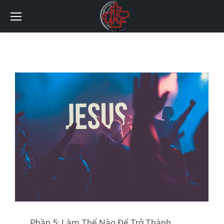
Phần 5: Làm Thế Nào Để Trở Thành