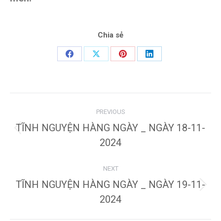
Chia sẻ
Share
Share
Share
Share
on
on
on
on
Facebook
X
Pinterest
LinkedIn
Post
PREVIOUS
navigation
TĨNH NGUYỆN HÀNG NGÀY _ NGÀY 18-11-
Previous
2024
post:
NEXT
TĨNH NGUYỆN HÀNG NGÀY _ NGÀY 19-11-
Next
2024
post: