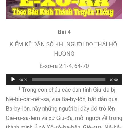
Bài 4
KIỂM KÊ DÂN SỐ KHI NGƯỜI DO THÁI HỒI
HƯƠNG
Ê-xơ-ra 2:1-4, 64-70
Audio
00:00
00:00
Player
1
Trong con cháu các dân tỉnh Giu-đa bị
Nê-bu-cát-nết-sa, vua Ba-by-lôn, bắt dẫn qua
Ba-by-lôn, nầy những người bị đày đó trở lên
Giê-ru-sa-lem và xứ Giu-đa, mỗi người về trong
2
thành mình,
có Xô-rô-ba-bên, Giê-sua, Nê-hê-