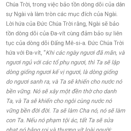
Chúa Trời, trong việc bảo tồn dòng dõi của dân
sự Ngài và làm tròn các mục đích của Ngài.
Lời hứa của Đức Chúa Trời rằng, Ngài sẽ bảo
tồn dòng dõi của Đa-vít cùng đảm bảo sự liên
tục của dòng dõi Đấng Mê-si-a. Đức Chúa Trời
hứa với Đa-vít, “
Khi các ngày ngươi đã mãn, và
ngươi ngủ với các tổ phụ ngươi, thì Ta sẽ lập
dòng giống ngươi kế vị ngươi, là dòng giống
do ngươi sanh ra, và Ta sẽ khiến cho nước nó
bền vững. Nó sẽ xây một đền thờ cho danh
Ta, và Ta sẽ khiến cho ngôi cùng nước nó
vững bền đời đời. Ta sẽ làm Cha nó, nó sẽ làm
con Ta. Nếu nó phạm tội ác, tất Ta sẽ sửa
phạt nó bằng roi và thương vít loài người;