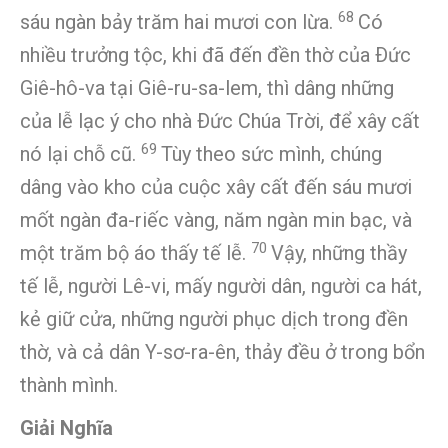
68
sáu ngàn bảy trăm hai mươi con lừa.
Có
nhiều trưởng tộc, khi đã đến đền thờ của Ðức
Giê-hô-va tại Giê-ru-sa-lem, thì dâng những
của lễ lạc ý cho nhà Ðức Chúa Trời, để xây cất
69
nó lại chỗ cũ.
Tùy theo sức mình, chúng
dâng vào kho của cuộc xây cất đến sáu mươi
mốt ngàn đa-riếc vàng, năm ngàn min bạc, và
70
một trăm bộ áo thấy tế lễ.
Vậy, những thầy
tế lễ, người Lê-vi, mấy người dân, người ca hát,
kẻ giữ cửa, những người phục dịch trong đền
thờ, và cả dân Y-sơ-ra-ên, thảy đều ở trong bổn
thành mình.
Giải Nghĩa