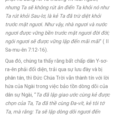
nhưng Ta sẽ không rút ân điển Ta khỏi nó như
Ta rút khỏi Sau-lơ, là kẻ Ta đã trừ diệt khỏi
trước mặt ngươi. Như vậy, nhà ngươi và nước
ngươi được vững bền trước mặt ngươi đời đời;
ngôi ngươi sẽ được vững lập đến mãi mãi
” ( II
Sa-mu-ên 7:12-16).
Qua đó, chúng ta thấy rằng bất chấp dân Y-sơ-
ra-ên phải đối diện, trải qua sự lưu đày và bị
phân tán, thì Đức Chúa Trời vẫn thành tín với lời
hứa của Ngài trong việc bảo tồn dòng dõi của
dân sự Ngài, “
Ta đã lập giao ước cùng kẻ được
chọn của Ta, Ta đã thề cùng Đa-vít, kẻ tôi tớ
Ta, mà rằng: Ta sẽ lập dòng dõi ngươi đến