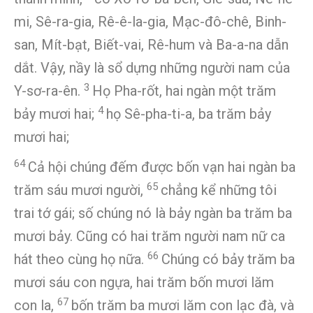
mi, Sê-ra-gia, Rê-ê-la-gia, Mạc-đô-chê, Binh-
san, Mít-bạt, Biết-vai, Rê-hum và Ba-a-na dẫn
dắt. Vậy, nầy là sổ dựng những người nam của
3
Y-sơ-ra-ên.
Họ Pha-rốt, hai ngàn một trăm
4
bảy mươi hai;
họ Sê-pha-ti-a, ba trăm bảy
mươi hai;
64
Cả hội chúng đếm được bốn vạn hai ngàn ba
65
trăm sáu mươi người,
chẳng kể những tôi
trai tớ gái; số chúng nó là bảy ngàn ba trăm ba
mươi bảy. Cũng có hai trăm người nam nữ ca
66
hát theo cùng họ nữa.
Chúng có bảy trăm ba
mươi sáu con ngựa, hai trăm bốn mươi lăm
67
con la,
bốn trăm ba mươi lăm con lạc đà, và