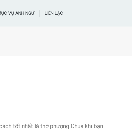
MỤC VỤ ANH NGỮ
LIÊN LẠC
ách tốt nhất là thờ phượng Chúa khi bạn