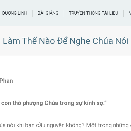
DƯỠNG LINH
BÀI GIẢNG
TRUYỀN THÔNG TÀI LIỆU
Làm Thế Nào Để Nghe Chúa Nói
 Phan
 con thờ phượng Chúa trong sự kính sợ.”
úa nói khi bạn cầu nguyện không? Một trong những c