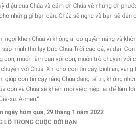
ự kỳ diệu của Chúa và cảm ơn Chúa về những ơn phướ
 cho những gì bạn cần. Chúa sẽ nghe và bạn sẽ dần 
Con ngợi khen Chúa vì không ai có quyền năng và khô
ết sấp mình thờ lạy Đức Chúa Trời cao cả, vĩ đại! Co
ơng con, muốn làm bạn với con, muốn trò chuyện với
 chuyện với Chúa. Xin cho con tin cậy, bình an, vân
n giúp con tin cậy rằng Chúa đang tể trị; không n
của con và Chúa sẽ khiến mọi việc hiệp lại để làm l
iê-xu. A-men.”
ện ngày hôm qua, 29 tháng 1 năm 2022
G LỒ TRONG CUỘC ĐỜI BẠN