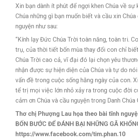
Xin bạn dành ít phút để ngợi khen Chúa về s
Chúa những gì bạn muốn biết và cầu xin Chúa
nguyện như sau:
“Kính lạy Đức Chúa Trời toàn năng, toàn tri. 
trụ, của thời tiết bốn mùa thay đổi con chỉ bi
Chúa Trời cao cả, vĩ đại đó lại chọn yêu thư
nhận được sự hiện diện của Chúa và tự do nói
vấn đề trong cuộc sống hằng ngày của con. Xi
tể trị mọi việc lớn nhỏ xảy ra trong cuộc đời 
cảm ơn Chúa và cầu nguyện trong Danh Chúa G
Thơ chị Phượng Lau họa theo bài tĩnh nguy
BỐN BƯỚC ĐỂ ĐÁNH BẠI NHỮNG GÃ KHỔN
https://www.facebook.com/tim.phan.10