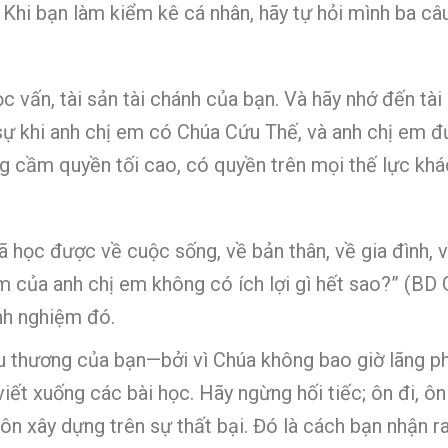
Khi bạn làm kiểm kê cá nhân, hãy tự hỏi mình ba câu
ọc vấn, tài sản tài chánh của bạn. Và hãy nhớ đến tài
 sự khi anh chị em có Chúa Cứu Thế, và anh chị em 
g cầm quyền tối cao, có quyền trên mọi thế lực khá
ã học được về cuộc sống, về bản thân, về gia đình, 
iệm của anh chị em không có ích lợi gì hết sao?” (BD
nh nghiệm đó.
u thương của bạn—bởi vì Chúa không bao giờ lãng ph
 viết xuống các bài học. Hãy ngừng hối tiếc; ôn đi, 
uôn xây dựng trên sự thất bại. Đó là cách bạn nhận r