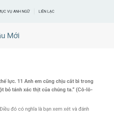
MỤC VỤ ANH NGỮ
LIÊN LẠC
ầu Mới
thế lực. 11 Anh em cũng chịu cắt bì trong
ột bỏ tánh xác thịt của chúng ta.” (Cô-lô-
Điều đó có nghĩa là bạn xem xét và đánh