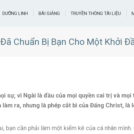
DƯỠNG LINH
BÀI GIẢNG
TRUYỀN THÔNG TÀI LIỆU
Đã Chuẩn Bị Bạn Cho Một Khởi Đ
 sự, vì Ngài là đầu của mọi quyền cai trị và mọi 
 làm ra, nhưng là phép cắt bì của Đấng Christ, là l
i, bạn cần phải làm một kiểm kê của cá nhân mình. 