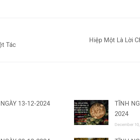
on
on
on
on
Facebook
X
Pinterest
LinkedIn
Hiệp Một Là Lời C
Next
ệt Tác
post:
NGÀY 13-12-2024
TĨNH NG
2024
December 10,