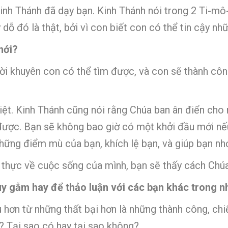
inh Thánh đã dạy bạn. Kinh Thánh nói trong 2 Ti-mô-t
dỗ đó là thật, bởi vì con biết con có thể tin cậy n
mới?
ời khuyên con có thể tìm được, và con sẽ thành côn
iệt. Kinh Thánh cũng nói rằng Chúa ban ân điển cho
được. Bạn sẽ không bao giờ có một khởi đầu mới nế
 những điểm mù của bạn, khích lệ bạn, và giúp bạn n
 thực về cuộc sống của mình, bạn sẽ thấy cách Chú
uy gẫm hay để thảo luận với các bạn khác trong 
 hơn từ những thất bại hơn là những thành công, ch
? Tại sao có hay tại sao không?