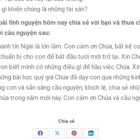
 gì khiến chúng là những tài sản?
 bài tĩnh nguyện hôm nay chia sẻ với bạn và thưa
ời cầu nguyện sau:
thành tín Ngài là lớn lắm. Con cảm ơn Chúa, bất kể c
huẩn bị cho con để bắt đầu tươi mới trở lại. Xin C
on biết mình có những điều gì để hầu việc Chúa. Xi
những bài học quý giá Chúa đã dạy con qua những ki
g con và sẵn sàng cầu nguyện, khích lệ, chia sẻ nhữ
Chúa trong năm mới này. Con cảm ơn Chúa và cầu ng
Chia sẻ
Share
Share
Share
Share