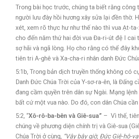
Trong bài học trước, chúng ta biết rằng công 
người lưu đày hồi hương xây sửa lại đền thờ. H
xét, xem rõ thực hư như thế nào thì vua Ạt-ta-
cho đến năm thứ hai đời vua Đa-ri-út đệ I cai t
sợ hãi và ngã lòng. Họ cho rằng có thể đây kh
tiên tri A-ghê và Xa-cha-ri nhân danh Đức Chú
5:1b, Trong bản dịch truyền thống không có c
Danh Đức Chúa Trời của Y-sơ-ra-ên, là Đấng c
đang cầm quyền trên dân sự Ngài. Mạng lệnh 
bất cứ một vua nào. Do đó, con dân Chúa cần
5:2, “
Xô-rô-ba-bên và Giê-sua”
– Vì thế, tiê
chúng về phương diện chính trị và Giê-sua (Gi
Chúa Trời ở cùng,
“Vậy bây giờ, Đức Giê-hô-va