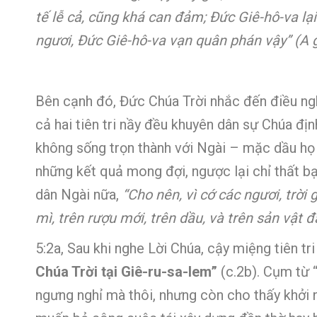
tế lễ cả, cũng khá can đảm; Đức Giê-hô-va lạ
ngươi, Đức Giê-hô-va vạn quân phán vậy” (A g
Bên cạnh đó, Đức Chúa Trời nhắc đến điều nghị
cả hai tiên tri nầy đều khuyên dân sự Chúa địn
không sống trọn thành với Ngài – mặc dầu họ
những kết quả mong đợi, ngược lại chỉ thất b
dân Ngài nữa,
“Cho nên, vì cớ các ngươi, trời 
mì, trên rượu mới, trên dầu, và trên sản vật đấ
5:2a, Sau khi nghe Lời Chúa, cậy miệng tiên t
Chúa Trời tại Giê-ru-sa-lem”
(c.2b). Cụm từ 
ngưng nghỉ mà thôi, nhưng còn cho thấy khởi n