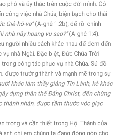
o phó và ủy thác trên cuộc đời mình. Có
 công việc nhà Chúa, biện bạch cho thái
Đức Giê-hô-va”
(A-ghê 1:2b); để rồi chính
khi nhà nầy hoang vu sao?”
(A-ghê 1:4).
iều người nhiều cách khác nhau để đem đến
c vụ nhà Ngài. Đặc biệt, Đức Chúa Trời
a trong công tác phục vụ nhà Chúa. Sứ đồ
hữu được trưởng thành và mạnh mẽ trong sự
người khác làm thầy giảng Tin Lành, kẻ khác
gây dựng thân thể Đấng Christ, đến chừng
ậc thành nhân, được tầm thước vóc giạc
an trọng và cần thiết trong Hội Thánh của
 mà anh chị em chúng ta đang đóng góp cho