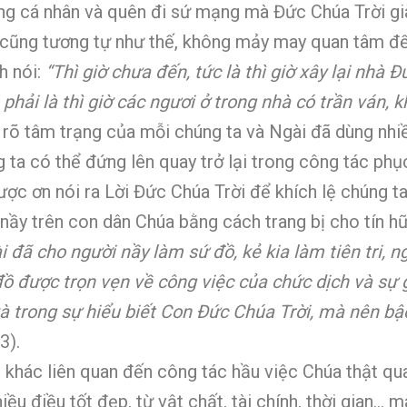
ng cá nhân và quên đi sứ mạng mà Đức Chúa Trời gia
cũng tương tự như thế, không mảy may quan tâm đến
h nói:
“Thì giờ chưa đến, tức là thì giờ xây lại nhà 
 phải là thì giờ các ngươi ở trong nhà có trần ván, 
 rõ tâm trạng của mỗi chúng ta và Ngài đã dùng nh
g ta có thể đứng lên quay trở lại trong công tác phụ
ược ơn nói ra Lời Đức Chúa Trời để khích lệ chúng t
nầy trên con dân Chúa bằng cách trang bị cho tín 
i đã cho người nầy làm sứ đồ, kẻ kia làm tiên tri, 
ồ được trọn vẹn về công việc của chức dịch và sự 
và trong sự hiểu biết Con Đức Chúa Trời, mà nên b
3).
i khác liên quan đến công tác hầu việc Chúa thật qu
ều điều tốt đẹp, từ vật chất, tài chính, thời gian…