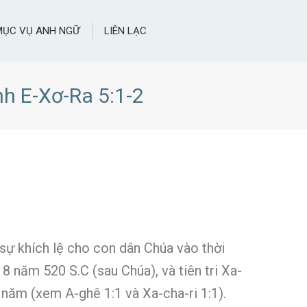
MỤC VỤ ANH NGỮ
LIÊN LẠC
h E-Xơ-Ra 5:1-2
 sự khích lệ cho con dân Chúa vào thời
8 năm 520 S.C (sau Chúa), và tiên tri Xa-
g năm (xem A-ghê 1:1 và Xa-cha-ri 1:1).