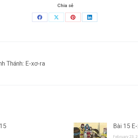
Chia sẻ
Share
Share
Share
Share
on
on
on
on
Facebook
X
Pinterest
LinkedIn
h Thánh: E-xơ-ra
Next
post:
-15
Bài 15 E-
February 23, 