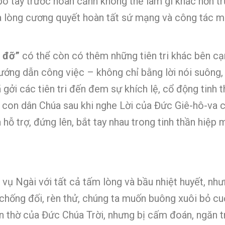
ó tay trước hoàn cảnh không thể làm gì khác hơn tr
và lòng cương quyết hoàn tất sứ mạng và công tác 
p đỡ”
có thể còn có thêm những tiên tri khác bên cạnh
 hướng dẫn công việc – không chỉ bằng lời nói suôn
 gởi các tiên tri đến đem sự khích lệ, cổ động tin
, con dân Chúa sau khi nghe Lời của Đức Giê-hô-va cậ
 hỗ trợ, đứng lên, bắt tay nhau trong tinh thần hiệp 
vụ Ngài với tất cả tấm lòng và bầu nhiệt huyết, như
g chống đối, rèn thử, chúng ta muốn buông xuôi bỏ c
n thờ của Đức Chúa Trời, nhưng bị cấm đoán, ngăn tr