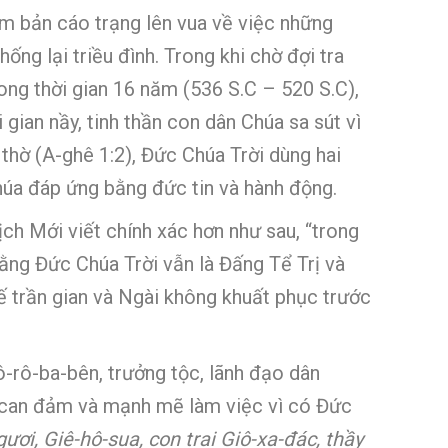
àm bản cáo trạng lên vua về việc những
ng lại triều đình. Trong khi chờ đợi tra
trong thời gian 16 năm (536 S.C – 520 S.C),
 gian nầy, tinh thần con dân Chúa sa sút vì
 thờ (A-ghê 1:2), Đức Chúa Trời dùng hai
Chúa đáp ứng bằng đức tin và hành động.
ch Mới viết chính xác hơn như sau, “trong
ằng Đức Chúa Trời vẫn là Đấng Tể Trị và
 trần gian và Ngài không khuất phục trước
ô-rô-ba-bên, trưởng tộc, lãnh đạo dân
ải can đảm và mạnh mẽ làm việc vì có Đức
ơi, Giê-hô-sua, con trai Giô-xa-đác, thầy