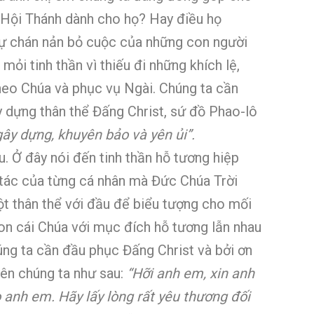
g Hội Thánh dành cho họ? Hay điều họ
sự chán nản bỏ cuộc của những con người
i tinh thần vì thiếu đi những khích lệ,
heo Chúa và phục vụ Ngài. Chúng ta cần
y dựng thân thể Đấng Christ, sứ đồ Phao-lô
ể gây dựng, khuyên bảo và yên ủi”.
. Ở đây nói đến tinh thần hỗ tương hiệp
tác của từng cá nhân mà Đức Chúa Trời
ột thân thể với đầu để biểu tượng cho mối
on cái Chúa với mục đích hỗ tương lẫn nhau
úng ta cần đầu phục Đấng Christ và bởi ơn
yên chúng ta như sau:
“Hỡi anh em, xin anh
 anh em. Hãy lấy lòng rất yêu thương đối