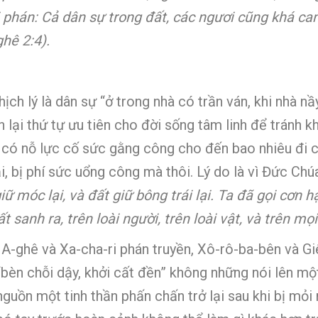
i phán: Cả dân sự trong đất, các ngươi cũng khá can
hê 2:4).
ch lý là dân sự “ở trong nhà có trần ván, khi nhà n
h lại thứ tự ưu tiên cho đời sống tâm linh để tránh
 có nỗ lực cố sức gằng công cho đến bao nhiêu đi 
ại, bị phí sức uổng công mà thôi. Lý do là vì Đức C
giữ móc lại, và đất giữ bông trái lại. Ta đã gọi cơn h
t sanh ra, trên loài người, trên loài vật, và trên mọ
ri A-ghê và Xa-cha-ri phán truyền, Xô-rô-ba-bên và G
“bèn chỗi dậy, khởi cất đền” không những nói lên mộ
guồn một tinh thần phấn chấn trở lại sau khi bị mỏi