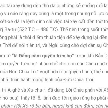
tác tái xây dựng đền thờ đã bị những kẻ chống đối l
ọ vu cáo rằng đây cũng là một trong những nỗ lực chố
xét-xe đã ra lệnh đình chỉ việc tái xây cất đền thờ 
rị Ba-tư (522 T.C – 486 T.C). Thế nên trong suốt thời
ông phải là thời điểm thuận tiện để xây dựng lại đền
a Trời để nói tiên tri, và Ngài cũng chờ đợi dân sự 
ụm từ “
là Đấng cầm quyền trên họ”
trong khi Bản Dị
ầm quyền trên họ” nhắc nhở cho con dân Chúa nhớ r
của Đức Chúa Trời vượt hơn mọi quyền hành, thể chế
 phải tuân hành mạng lệnh của Đức Chúa Trời.
n tri A-ghê và Xa-cha-ri đã dùng Lời Chúa phán với X
ê-hô-sua), thầy tế lễ, lãnh đạo tôn giáo rằng họ ph
 phán: Hỡi Xô-rô-ba-bên, ngươi khá can đảm; còn ngư