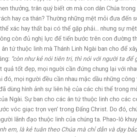
 khen thưởng, trân quý biết ơn mà con dân Chúa tron
ê trách hay ca thán? Thường những mệt mỏi đưa đến 
ể xác hay thất bại có thể gặp phải… nhưng sự mệt mỏ
hông còn đủ nghị lực để tiến bước trên con đường t
g ân tứ thuộc linh mà Thánh Linh Ngài ban cho để xâ
rằng:
“còn như kẻ nói tiên tri, thì nói với người ta đ
quả tốt đẹp, mọi người cần đứng chung lại với nhau
ại đó, mọi người đều cần nhau mặc dầu những công 
đã dùng hình ảnh sự liên hệ của các chi thể trong m
ủa Ngài. Sự ban cho các ân tứ thuộc linh cho các c
ước vóc giạc trọn vẹn’ trong Đấng Christ. Do đó, ch
người lãnh đạo thuộc linh của chúng ta. Phao-lô khu
nh em, là kẻ tuân theo Chúa mà chỉ dẫn và dạy bảo