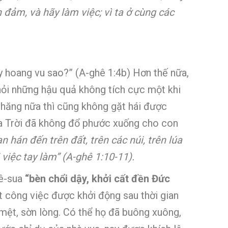
 đảm, và hãy làm việc; vì ta ở cùng các
ầy hoang vu sao?” (A-ghê 1:4b) Hơn thế nữa,
 khỏi những hậu quả không tích cực một khi
chăng nữa thì cũng không gặt hái được
húa Trời đã không đổ phước xuống cho con
ạn hán đến trên đất, trên các núi, trên lúa
i việc tay làm” (A-ghê 1:10-11).
iê-sua
“bèn chổi dậy, khởi cất đền Đức
t công việc được khởi động sau thời gian
 mệt, sờn lòng. Có thể họ đã buông xuông,