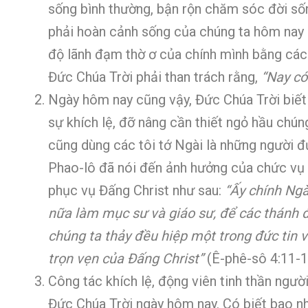
sống bình thường, bận rộn chăm sóc đời số
phải hoàn cảnh sống của chúng ta hôm nay 
độ lãnh đạm thờ ơ của chính mình bằng các
Đức Chúa Trời phải than trách rằng,
“Nay có
Ngày hôm nay cũng vậy, Đức Chúa Trời biết
sự khích lệ, đỡ nâng cần thiết ngỏ hầu chún
cũng dùng các tôi tớ Ngài là những người đ
Phao-lô đã nói đến ảnh hưởng của chức vụ 
phục vụ Đấng Christ như sau:
“Ấy chính Ngà
nữa làm mục sư và giáo sư, để các thánh đ
chúng ta thảy đều hiệp một trong đức tin 
trọn vẹn của Đấng Christ”
(Ê-phê-sô 4:11-1
Công tác khích lệ, động viên tinh thần ngườ
Đức Chúa Trời ngày hôm nay. Có biết bao nhi