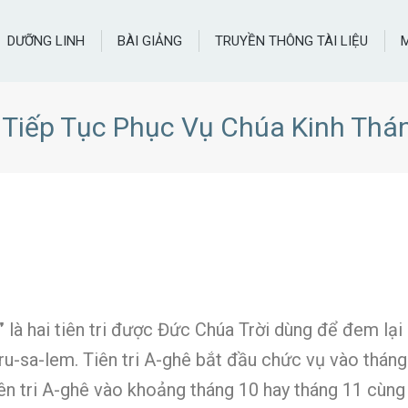
DƯỠNG LINH
BÀI GIẢNG
TRUYỀN THÔNG TÀI LIỆU
 Tiếp Tục Phục Vụ Chúa Kinh Thán
”
là hai tiên tri được Đức Chúa Trời dùng để đem lại
ru-sa-lem. Tiên tri A-ghê bắt đầu chức vụ vào tháng 
tiên tri A-ghê vào khoảng tháng 10 hay tháng 11 cùn