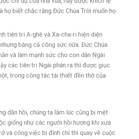
ước chỉ dụ của nhà vua, nay được khích lệ
mà họ biết chắc rằng Đức Chúa Trời muốn họ
 tiên tri A-ghê và Xa-cha-ri hiện diện
g, nhưng bằng cả công sức nữa. Đức Chúa
h thần và làm mạnh sức cho con dân Ngài
y các tiên tri Ngài phán ra thì được giục
một, trong công tác tái thiết đền thờ của
ng dần hồi, chúng ta lắm lúc cũng bị mệt
uộc giống như các người hồi hương khi xưa
ở và công việc bị đình chỉ thì quay về cuộc